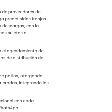
do de proveedores de
a predefinidas franjas
as descargas, con la
nos sujetos a
.
ra el agendamiento de
ros de distribución de
 de patios, otorgando
olucradas, integrando las
ccional con cada
WhatsApp.