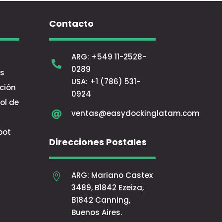
Contacto
ARG:
+549 11-2528-

0289
s
USA:
+1 (786) 531-
ción
0924
ol de
ventas@easydockinglatam.com

bot
Direcciones Postales
ARG: Mariano Castex

3489, B1842 Ezeiza,
B1842 Canning,
Buenos Aires.